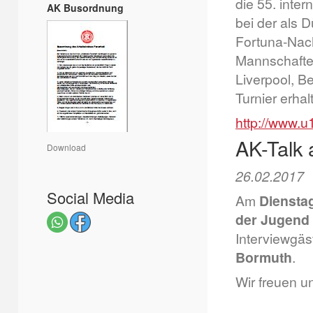
die 55. inte
AK Busordnung
bei der als 
Fortuna-Nach
Mannschafte
Liverpool, B
Turnier erhalt
http://www.u
AK-Talk
Download
26.02.2017
Social Media
Am
Dienstag
der Jugend
Interviewgäs
Bormuth
.
Wir freuen u