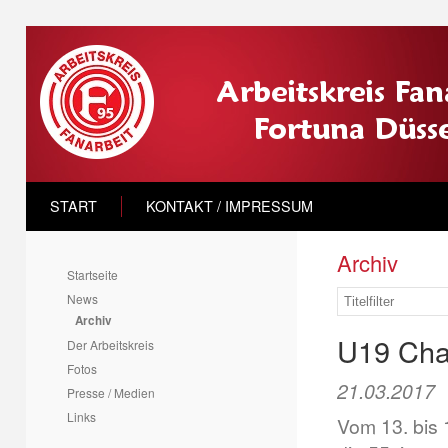
START
KONTAKT / IMPRESSUM
Archiv
Startseite
News
Archiv
U19 Cha
Der Arbeitskreis
Fotos
21.03.2017
Presse / Medien
Links
Vom 13. bis 