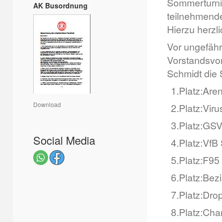
Sommerturnie
AK Busordnung
teilnehmend
Hierzu herzl
Vor ungefäh
Vorstandsvor
Schmidt die 
1.
Platz:
Aren
Download
2.
Platz:
Viru
3.
Platz:
GSV
Social Media
4.
Platz:
VfB 
5.
Platz:
F95 
6.
Platz:
Bezi
7.
Platz:
Dro
8.
Platz:
Cha