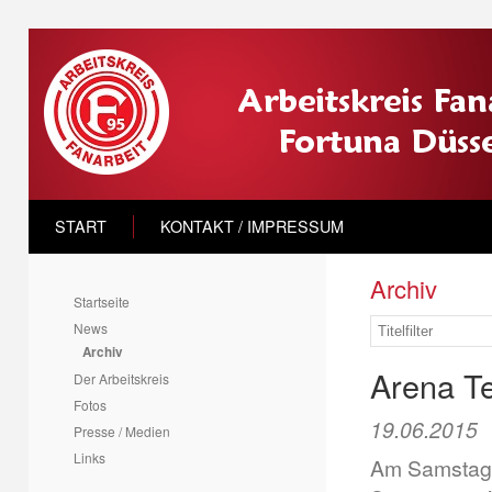
START
KONTAKT / IMPRESSUM
Archiv
Startseite
News
Archiv
Arena T
Der Arbeitskreis
Fotos
19.06.2015
Presse / Medien
Links
Am Samstag, 