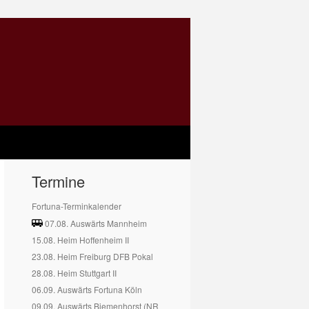
Termine
Fortuna-Terminkalender
07.08. Auswärts Mannheim
15.08. Heim Hoffenheim II
23.08. Heim Freiburg DFB Pokal
28.08. Heim Stuttgart II
06.09. Auswärts Fortuna Köln
09.09. Auswärts Biemenhorst (NR