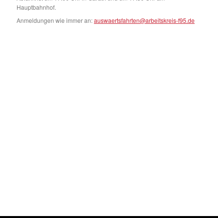
Hauptbahnhof.
Anmeldungen wie immer an:
auswaertsfahrten@arbeitskreis-f95.de