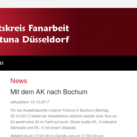
UM
News
Mit dem AK nach Bochum
aktualisiert: 15.10.2017
Für die Auswärtspartie unserer Fortuna in Bochum (Montag,
30.10.2017) bietet der Arbeitskreis natürlich wieder eine Tour an.
Es wartet eine All-In-Fahrt auf euch. Diese kostet 45,- € inklusive
Stehplatz und 55,- € mit einem Sitzplatz.
Abfahrt ist um 17:00 Uhr in Garath und um 17:30 Uhr am