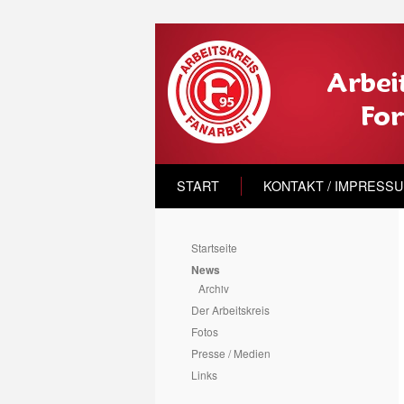
START
KONTAKT / IMPRESS
Startseite
News
Archiv
Der Arbeitskreis
Fotos
Presse / Medien
Links